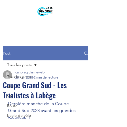
Post
Tous les posts
cahorscyclismeweb
Tous les posts
23 juin 2023
2 min de lecture
Coupe Grand Sud - Les
Trial
Trialistes à Labège
VTT
Dernière manche de la Coupe 
Route
Grand Sud 2023 avant les grandes 
Ecole de vélo
vacances !!