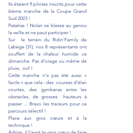
Ils étaient 9 pilotes inscrits pour cette 
6ième manche de la Coupe Grand 
Sud 2023 !
Patatras ! Nolan se blesse au genou 
la veille et ne peut participer !
Sur  le terrain du Ridin’Family de 
Labège (31), nos 8 représentants ont  
souffert de la chaleur humide ce 
dimanche. Pas d’orage ou même de 
pluie,  ouf !
Cette manche n’a pas été aussi « 
facile » que cela : des  courses d’élan 
courtes, des gymkanas entre les 
obstacles, de grosses  hauteurs à 
passer ... Bravo les traceurs pour ce 
parcours sélectif !
Place aux gros cœurs et à la 
technique !
Adrian, il l’avait le gros cœur de faire 