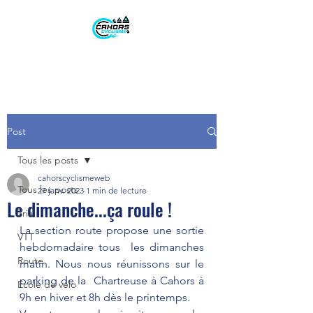
Post
Tous les posts
cahorscyclismeweb
Tous les posts
27 janv. 2023
1 min de lecture
Le dimanche...ça roule !
Trial
La section route propose une sortie 
VTT
hebdomadaire tous  les dimanches 
Route
matin. Nous nous réunissons sur le 
parking de la  Chartreuse à Cahors à 
Ecole de vélo
9h en hiver et 8h dès le printemps. 