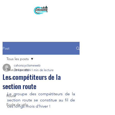
Post
Tous les posts
cahorscyclismeweb
Tous les posts
23 févr. 2024
1 min de lecture
Les compétiteurs de la
Trial
section route
VTT
Le groupe des compétiteurs de la 
Route
section route se constitue au fil de 
Ecole de vélo
ces longs mois d'hiver !