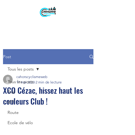
Post
Tous les posts
cahorscyclismeweb
Tous les posts
17 mai 2023
2 min de lecture
XCO Cézac, hissez haut les
Trial
couleurs Club !
VTT
Route
Ecole de vélo