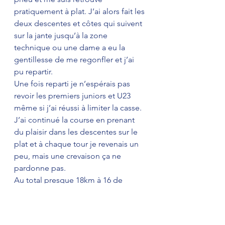
pratiquement à plat. J’ai alors fait les 
deux descentes et côtes qui suivent  
sur la jante jusqu’à la zone 
technique ou une dame a eu la 
gentillesse de me regonfler et j’ai 
pu repartir. 
Une fois reparti je n’espérais pas 
revoir les premiers juniors et U23 
même si j’ai réussi à limiter la casse. 
J’ai continué la course en prenant 
du plaisir dans les descentes sur le 
plat et à chaque tour je revenais un 
peu, mais une crevaison ça ne 
pardonne pas. 
Au total presque 18km à 16 de 
moyenne avec 550 de dénivelé 
positif sur 1h08. 
Le parcours que Cedric Josse à 