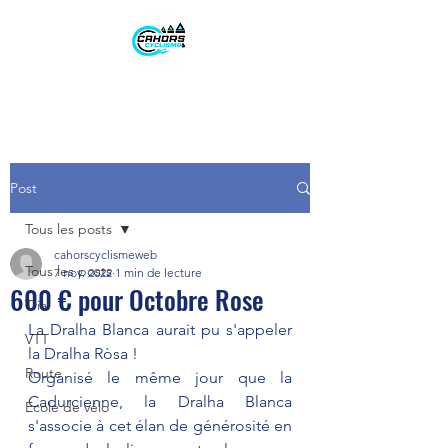
Post
Tous les posts
cahorscyclismeweb
Tous les posts
7 nov. 2022
1 min de lecture
600 € pour Octobre Rose
Trial
La Dralha Blanca aurait pu s'appeler 
VTT
la Dralha Ròsa ! 
Route
Organisé le même jour que la 
Cadurcienne, la Dralha Blanca 
Ecole de vélo
s'associe à cet élan de générosité en 