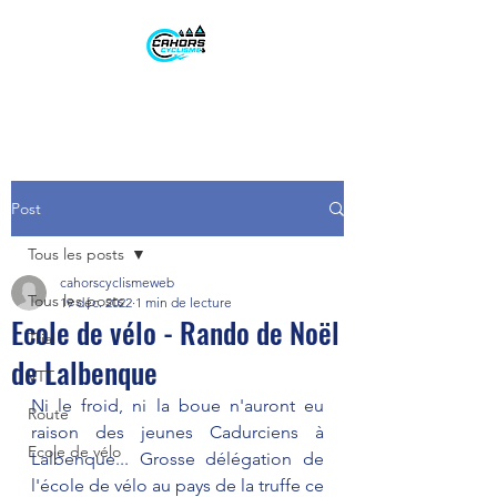
Post
Tous les posts
cahorscyclismeweb
Tous les posts
19 déc. 2022
1 min de lecture
Ecole de vélo - Rando de Noël
Trial
de Lalbenque
VTT
Ni le froid, ni la boue n'auront eu 
Route
raison des jeunes Cadurciens à 
Ecole de vélo
Lalbenque... Grosse délégation de 
l'école de vélo au pays de la truffe ce 