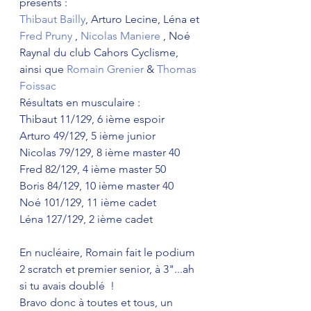
présents : 
Thibaut Bailly
, Arturo Lecine, Léna et 
Fred Pruny
 , 
Nicolas Maniere
 , Noé 
Raynal du club Cahors Cyclisme, 
ainsi que 
Romain Grenier
 & 
Thomas 
Foissac
Résultats en musculaire :
Thibaut 11/129, 6 ième espoir 
Arturo 49/129, 5 ième junior 
Nicolas 79/129, 8 ième master 40 
Fred 82/129, 4 ième master 50 
Boris 84/129, 10 ième master 40 
Noé 101/129, 11 ième cadet 
Léna 127/129, 2 ième cadet 
En nucléaire, Romain fait le podium 
2 scratch et premier senior, à 3"...ah 
si tu avais doublé  ! 
Bravo donc à toutes et tous, un 