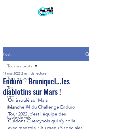
Post
Tous les posts
19 mai 2022
2 min de lecture
Enduro - Bruniquel...les
Tous les posts
Trial
diablotins sur Mars !
VTT
On à roulé sur Mars  ! 
Manche 
#4
 du Challenge Enduro 
Route
Tour 2022, c'est l'équipe des 
Ecole de vélo
Guidons Quercynois qui s'y colle 
avec maestria  : Au menu 5 spéciales 