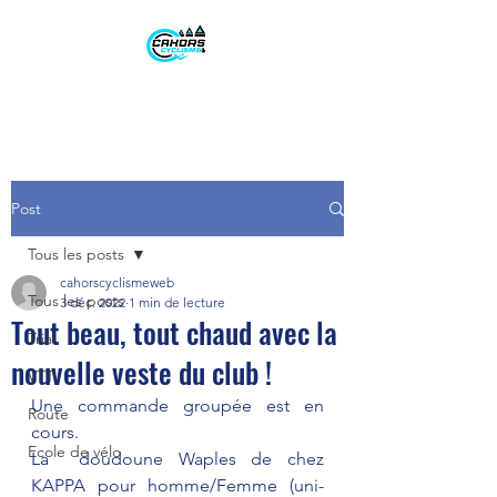
Post
Tous les posts
cahorscyclismeweb
Tous les posts
3 déc. 2022
1 min de lecture
Tout beau, tout chaud avec la
Trial
nouvelle veste du club !
VTT
Une commande groupée est en 
Route
cours.
Ecole de vélo
La  doudoune Waples de chez 
KAPPA pour homme/Femme (uni-