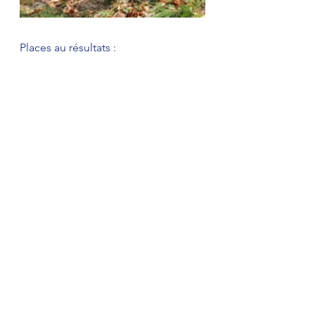
Places au résultats : 
Grosse perf de Thibaut à la sortie 
d'un hiver compliqué : 9 au scratch 
et second exæquo en espoir, de 
bonne augure pour attaquer le 
Challenge Enduro Tour . Bravo !!! 
Florimond qui vise des courses 
Nationales, se classe 22 scratch, et 
améliore son expérience de 
pilotage à vue... ça va le faire, bravo 