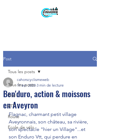
Post
Tous les posts
cahorscyclismeweb
Tous les posts
17 avr. 2023
3 min de lecture
Ben'duro, action & moissons
Trial
en Aveyron
VTT
Flagnac, charmant petit village 
Route
Aveyronnais, son château, sa rivière, 
Ecole de vélo
son spectacle "hier un Village"...et 
son Enduro Vtt, qui perdure en 