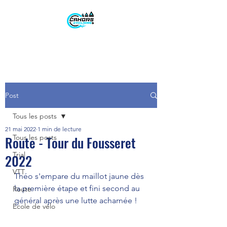
Post
Tous les posts
21 mai 2022
1 min de lecture
Route - Tour du Fousseret
Tous les posts
Trial
2022
VTT
Théo s'empare du maillot jaune dès 
la première étape et fini second au 
Route
général après une lutte acharnée !
Ecole de vélo