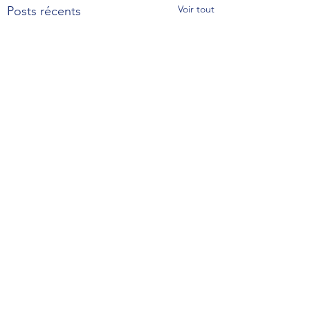
Voir tout
Posts récents
Commentaires
Un tour de piste